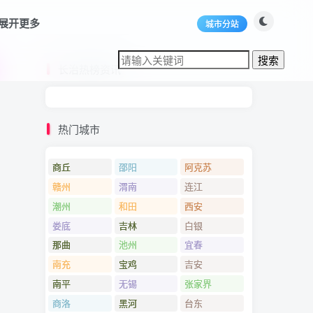
展开更多
城市分站
长治热榜资讯
热门城市
商丘
邵阳
阿克苏
赣州
渭南
连江
潮州
和田
西安
娄底
吉林
白银
那曲
池州
宜春
南充
宝鸡
吉安
南平
无锡
张家界
商洛
黑河
台东