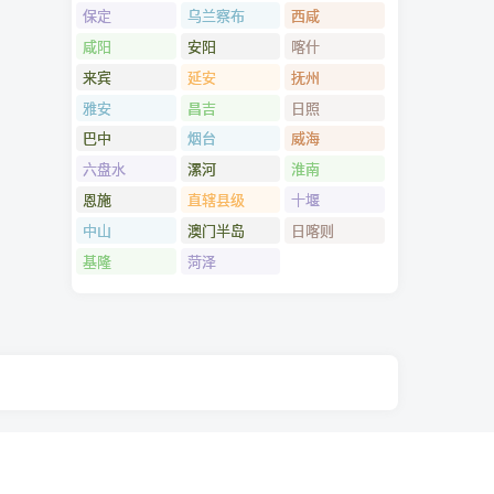
保定
乌兰察布
西咸
咸阳
安阳
喀什
来宾
延安
抚州
雅安
昌吉
日照
巴中
烟台
威海
六盘水
漯河
淮南
恩施
直辖县级
十堰
中山
澳门半岛
日喀则
基隆
菏泽