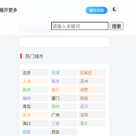
展开更多
城市分站
长治热榜文章
热门城市
北京
天津
石家庄
上海
南京
苏州
杭州
嘉兴
合肥
福州
厦门
南昌
青岛
郑州
武汉
长沙
广州
深圳
海口
三亚
重庆
成都
西安